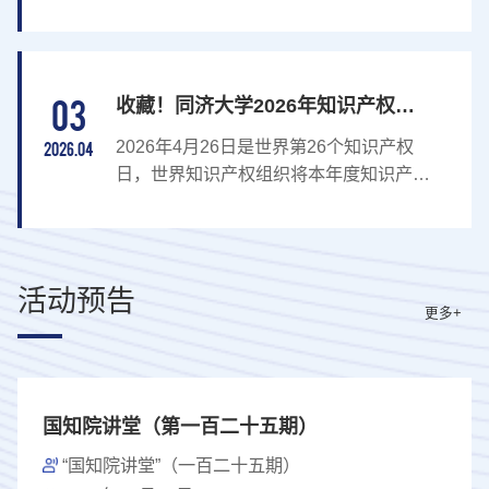
织和国际大科学计划(工程)有关工作，培
养具有国际视野和跨文化环境工作能力、
适合到国际组织工作的优秀人才，科技部
九司和国际科技合作中心定于2026年7月
03
收藏！同济大学2026年知识产权宣
20—25日在上海举办“第十一期国际组织
传月活动一览
中高级人才能力提升培训班”，同济大学
2026年4月26日是世界第26个知识产权
2026.04
上海国际知识产权学院具体承办。一、主
日，世界知识产权组织将本年度知识产权
要内容本期培训班将邀请国内从事国际合
日主题定为“知识产权和体育：各就位、
作相关领域的管理和技术专家，通过专题
预备、创新！（IP and Sports:Ready,
培...
Set, Innovate）”。全国知识产权宣传周活
动组委会将本年度全国知识产权宣传周
活动预告
（4月20日至26日）活动主题是“加强新兴
更多+
领域知识产权保护加快新质生产力发
展”。为深入贯彻党的二十大和二十届历
次全会精神，全面贯彻落实习近平总书记
关于知识产权工作的重要指示论述，加快
国知院讲堂（第一百二十五期）
推进知...
“国知院讲堂”（一百二十五期）