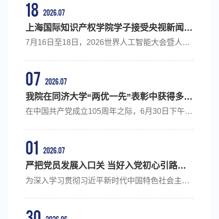
18
2026.07
上海国际知识产权学院学子接受央视新闻采
访：聚焦AI知识产权全球治理
7月16日至18日，2026世界人工智能大会暨人工
智能全球治理高级别会议在上海举行。本届大会
围绕人工智能前沿技术、产业发展与全球治理等
07
议题开展交流研讨，为推动国际合作、完善全球
2026.07
人工智能治理提供了重要平台。大会期间，中央
我院在同济大学“两优一先”表彰中获得多项
广播电视总台央视新闻推出《当AI遇见青年：开
荣誉
在中国共产党成立105周年之际，6月30日下午，
放共赢，为全球AI治理提供中国方案》专题报
同济大学“两优一先”表彰会议在四平路校区一・
道。同济大学上海国际知识产权学院2024级硕士
二九礼堂隆重举行。学校为荣获“光荣在党50年”
研究生罗文佳接受央视采访，结合自身专业背
01
纪念章的党员代表颁发纪念章，表彰了一批优秀
2026.07
景，就人工智能时代知识产...
共产党员、优秀党务工作者和先进基层党组织。
严把党员发展入口关 当好入党初心引路人​
我院朱雪忠老师、孙梦菲同学获得同济大学优秀
——国知院党委举办培养联系人、入党介绍
为深入学习贯彻习近平新时代中国特色社会主义
共产党员称号，刘孟婷老师获得同济大学优秀党
人专题培训会
思想，严格落实2026年修订版《中国共产党发展
务工作者称号，教工第二党支部获得同济大学先
党员工作细则》，规范党员发展工作流程，切实
进基层党组织称号。同济大学优秀共产党员朱雪
30
提升培养联系人、入党介绍人履职能力，夯实基
2026.06