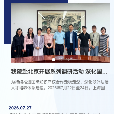
我院赴北京开展系列调研活动 深化国际
知识产权合作与人才培养
为持续推进国际知识产权合作走稳走深，深化涉外法治
人才培养体系建设，2026年7月22日至24日，上海国际
知识产权学院院长丛立先教授、副院长谢焱副教授以及
教师刘嫣然、于晓琪、邵斐斐一行赴北京开展系列调研
交流活动，先后走访农业农村部科技发展中心、清华大
2026.07.27
学法学院及国家知识产权局，围绕植物新品种保护国际