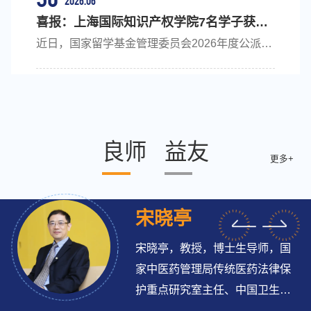
忠，长聘特聘教...
层党建根基，6月30日，上海国际知识产权学院
喜报：上海国际知识产权学院7名学子获顶
党委举办面向入党介绍人、培养联系人专题培训
尖名校及公派项目录取
近日，国家留学基金管理委员会2026年度公派留
会。本次培训由学院党委组织员黄卫主持，研究
学项目评审结果揭晓。同济大学上海国际知识产
生第三党支部书记孙梦菲分享履职经验，学院6
权学院（以下简称“国知院”）学子再创佳绩，共
个师生党支部的培养联系人、入党介绍人参加培
有7名学生凭借扎实的学术功底与综合素养脱颖
训。本次培训聚焦党员...
而出，获得世界一流高校及国家公派留学项目录
取资格。此次捷报涵盖多个人才培养层次：4名
良师
益友
在读博士荣获国家公派联合培养博士研究生资
更多+
格；1名硕士应届毕业生成功获批国家公派攻读
博士学位项目；1名博士应届毕业生获国家公派
资助，将赴英国剑桥大学...
宋晓亭
楚楚
博
宋晓亭，教授，博士生导师，国
2020届WIPO班毕业生 上海
产
家中医药管理局传统医药法律保
行区人民检察院第三检察部 
护重点研究室主任、中国卫生法
官助理
题
学会医药知识产权专业委员会主