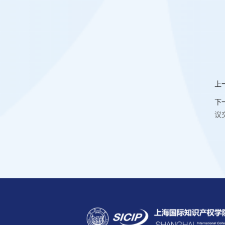
上
下
议