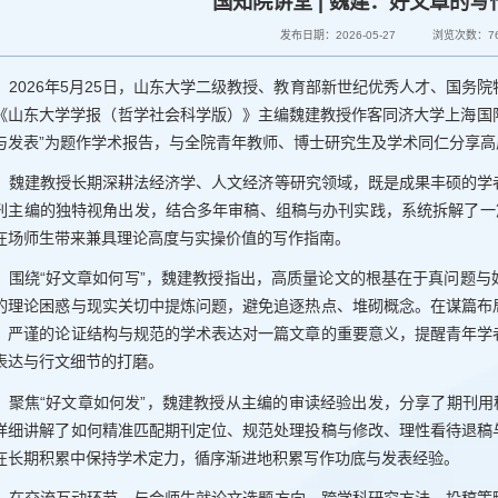
国知院讲堂 | 魏建：好文章的
发布日期：2026-05-27
浏览次数：
7
2026年5月25日，山东大学二级教授、教育部新世纪优秀人才、国务
《山东大学学报（哲学社会科学版）》主编魏建教授作客同济大学上海国际
与发表”为题作学术报告，与全院青年教师、博士研究生及学术同仁分享
魏建教授长期深耕法经济学、人文经济等研究领域，既是成果丰硕的学
刊主编的独特视角出发，结合多年审稿、组稿与办刊实践，系统拆解了一
在场师生带来兼具理论高度与实操价值的写作指南。
围绕“好文章如何写”，魏建教授指出，高质量论文的根基在于真问题
的理论困惑与现实关切中提炼问题，避免追逐热点、堆砌概念。在谋篇布
、严谨的论证结构与规范的学术表达对一篇文章的重要意义，提醒青年学
表达与行文细节的打磨。
聚焦“好文章如何发”，魏建教授从主编的审读经验出发，分享了期刊用
详细讲解了如何精准匹配期刊定位、规范处理投稿与修改、理性看待退稿
在长期积累中保持学术定力，循序渐进地积累写作功底与发表经验。