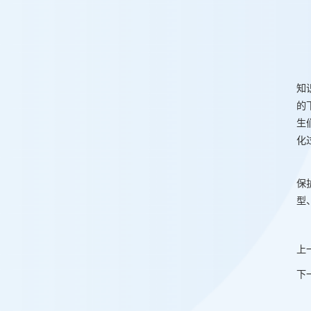
知
的
生
化
保
型
上
下