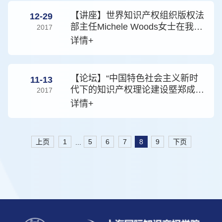
【讲座】世界知识产权组织版权法
12-29
部主任Michele Woods女士在我院
2017
举行讲座
详情+
【论坛】“中国特色社会主义新时
11-13
代下的知识产权理论建设塈郑成思
2017
学术思想研讨会”成功举办
详情+
上页
1
5
6
7
8
9
下页
...