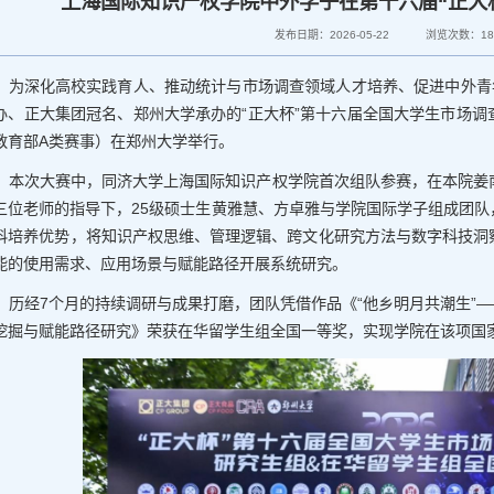
上海国际知识产权学院中外学子在第十六届“正大
发布日期：2026-05-22
浏览次数：
1
为深化高校实践育人、推动统计与市场调查领域人才培养、促进中外青
办、正大集团冠名、郑州大学承办的“正大杯”第十六届全国大学生市场
教育部A类赛事）在郑州大学举行。
本次大赛中，同济大学上海国际知识产权学院首次组队参赛，在本院姜
三位老师的指导下，25级硕士生黄雅慧、方卓雅与学院国际学子组成团
科培养优势，将知识产权思维、管理逻辑、跨文化研究方法与数字科技洞
能的使用需求、应用场景与赋能路径开展系统研究。
历经7个月的持续调研与成果打磨，团队凭借作品《“他乡明月共潮生”—
挖掘与赋能路径研究》荣获在华留学生组全国一等奖，实现学院在该项国