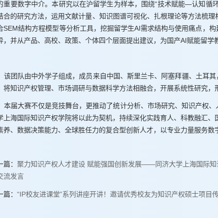
的重要数字中介。本研究以在沪留学生为样本，围绕“技术赋能—认知循
结合的研究方法，运用文献计量、知识图谱可视化、扎根理论等方法梳理
合SEM结构方程模型等分析工具，挖掘留学生AI需求结构与使用痛点，
异，并从产品、高校、政策、个体四个层面提出建议，为国产AI赋能留学
该团队由中外学子组成，成员来自中国、斯里兰卡、阿塞拜疆、土耳其
，将知识产权管理、市场调研与数据科学方法相融合，开展系统性研究，
本届大赛不仅是竞技舞台，更推动了统计分析、市场研究、知识产权、
学上海国际知识产权学院将以此为契机，持续深化实践育人、科教融汇、国
素养、数据决策能力、全球胜任力的复合型创新人才，以专业力量服务数
一篇：
聚力知识产权人才建设 赋能强国创新发展——同济大学上海国际
交流发言
一篇：
“IP校友进课堂”系列讲座开讲！​邀请优秀校友为知识产权硕士项