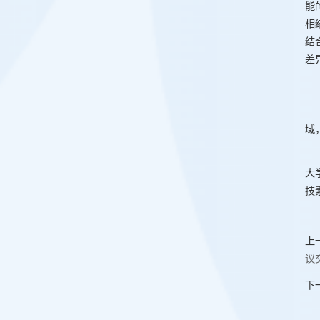
能
相
结
差
域
大
技
上
议
下