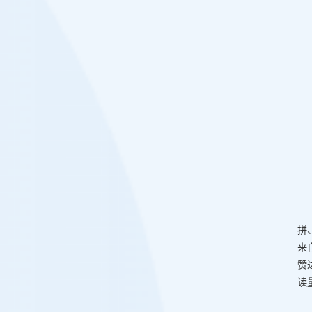
拼
来
赞
读