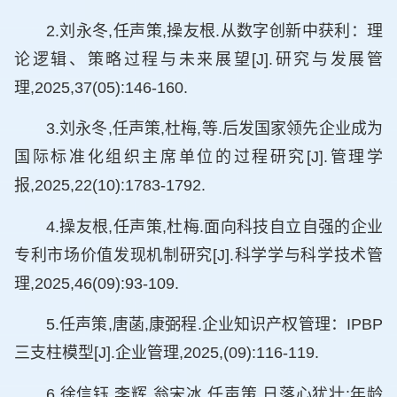
2.刘永冬,任声策,操友根.从数字创新中获利：理
论逻辑、策略过程与未来展望[J].研究与发展管
理,2025,37(05):146-160.
3.刘永冬,任声策,杜梅,等.后发国家领先企业成为
国际标准化组织主席单位的过程研究[J].管理学
报,2025,22(10):1783-1792.
4.操友根,任声策,杜梅.面向科技自立自强的企业
专利市场价值发现机制研究[J].科学学与科学技术管
理,2025,46(09):93-109.
5.任声策,唐菡,康弼程.企业知识产权管理：IPBP
三支柱模型[J].企业管理,2025,(09):116-119.
6.徐信钰,李辉,翁宋冰,任声策.日落心犹壮:年龄