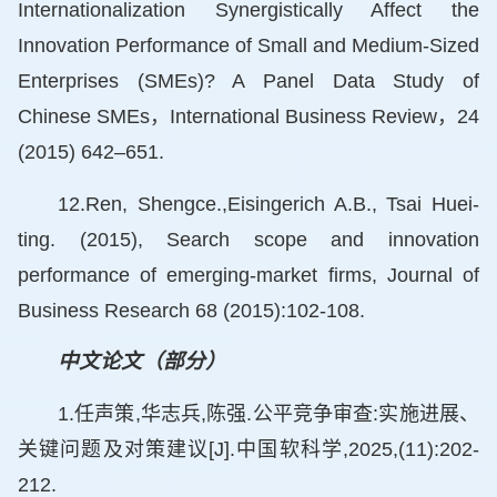
Internationalization Synergistically Affect the
Innovation Performance of Small and Medium-Sized
Enterprises (SMEs)? A Panel Data Study of
Chinese SMEs，International Business Review，24
(2015) 642–651.
12.Ren, Shengce.,Eisingerich A.B., Tsai Huei-
ting. (2015), Search scope and innovation
performance of emerging-market firms, Journal of
Business Research 68 (2015):102-108.
中文论文（部分）
1.任声策,华志兵,陈强.公平竞争审查:实施进展、
关键问题及对策建议[J].中国软科学,2025,(11):202-
212.