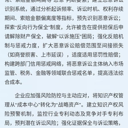
常、索赔金额畸高等“恶意”判断要素；建立恶意诉讼
识别系统，通过分析起诉频率、诉讼时机、权利存续
期间、索赔金额偏离度等指标，预先识别恶意诉讼；
探索“反向行为保全”制度，允许被告在提供担保后申
请解除财产保全，破解“以诉施压”困局；强化反赔机
制与惩戒力度，扩大恶意诉讼赔偿范围至间接损失
（如商誉损害、上市延误），适度适用惩罚性赔偿；
构建跨部门信用惩戒网络，将恶意诉讼主体纳入市场
监管、税务、金融等领域联合惩戒名单，提高违法综
合成本。
企业应加强风险防控与主动应对，将知识产权管
理从“成本中心”转化为“战略资产”。建立知识产权风
险预警机制，监控行业专利动态及竞争对手专利布
局，预判潜在诉讼风险；强化证据保全与诉讼策略，