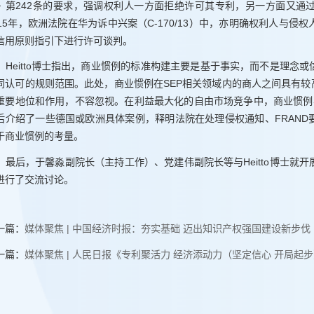
》第242条的要求，强调权利人一方面拒绝许可其专利，另一方面又通
015年，欧洲法院在华为诉中兴案（C-170/13）中，亦明确权利人与
信用原则指引下进行许可谈判。
Heitto博士指出，商业惯例的标准构建主要是基于事实，而不是理念
同认可的规则范围。此处，商业惯例在SEP相关领域内的商人之间具有较
重要地位和作用，不容忽视。在利益最大化的自由市场竞争中，商业惯例与法
后介绍了一些德国或欧洲具体案例，释明法院在处理侵权通知、FRAN
于商业惯例的考量。
最后，于馨淼副院长（主持工作）、党建伟副院长等与Heitto博士就
进行了交流讨论。
一篇：
媒体聚焦 | 中国经济时报：夯实基础 迈出知识产权强国建设新步伐
一篇：
媒体聚焦 | 人民日报《专利聚活力 经济添动力（坚定信心 开局起