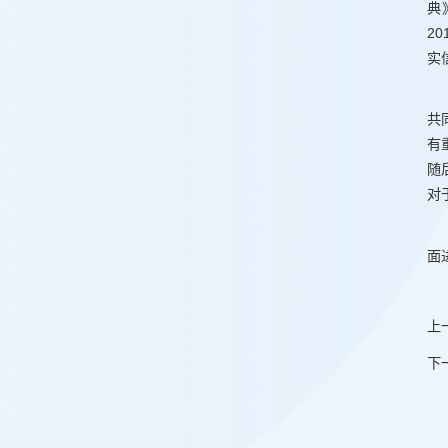
典
2
实
共
有
随
对
面
上
下