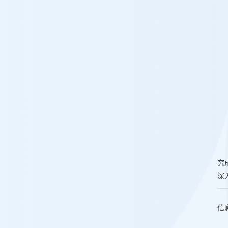
究
深
信