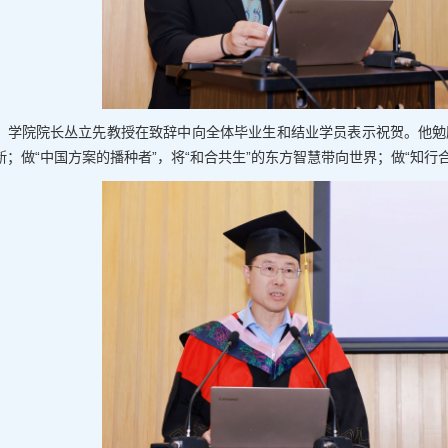
学院院长丛立先教授在致辞中向全体毕业生和结业学员表示祝贺。他勉励
新；做“中国方案的播种者”，将“和合共生”的东方智慧带向世界；做“知行