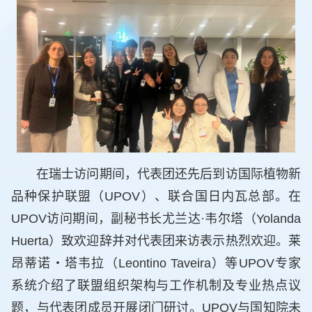
在瑞士访问期间，代表团还先后到访国际植物新
品种保护联盟（UPOV）、联合国日内瓦总部。在
UPOV访问期间，副秘书长尤兰达·韦尔塔（Yolanda
Huerta）致欢迎辞并对代表团来访表示热烈欢迎。莱
昂蒂诺・塔韦拉（Leontino Taveira）等UPOV专家
系统介绍了联盟组织架构与工作机制及专业热点议
题，与代表团成员开展闭门研讨。UPOV与国知院未