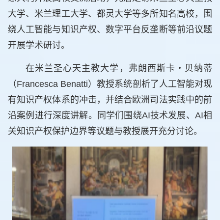
大学、米兰理工大学、都灵大学等多所知名高校，围
绕人工智能与知识产权、数字平台反垄断等前沿议题
开展学术研讨。
在米兰圣心天主教大学，弗朗西斯卡・贝纳蒂
（Francesca Benatti）教授系统剖析了人工智能对现
有知识产权体系的冲击，并结合欧洲司法实践中的前
沿案例进行深度讲解。同学们围绕AI技术发展、AI相
关知识产权保护边界等议题与教授展开充分讨论。