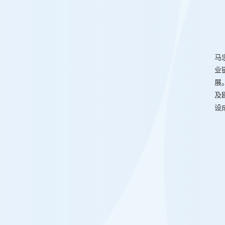
马
业
展
及
设