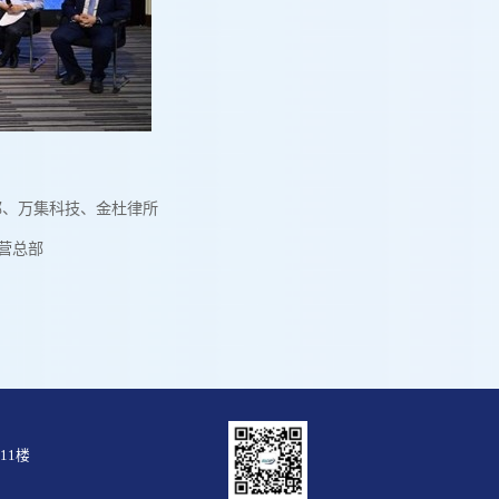
部、万集科技、金杜律所
营总部
11楼