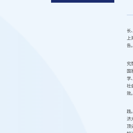
长
上
告
究
国
学
社
效
践
济
顶