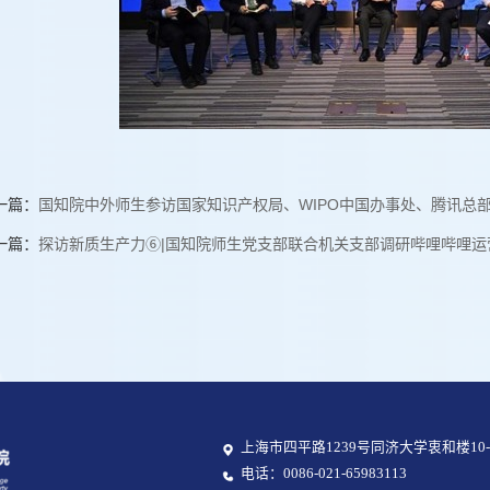
一篇：
国知院中外师生参访国家知识产权局、WIPO中国办事处、腾讯总
一篇：
探访新质生产力⑥|国知院师生党支部联合机关支部调研哔哩哔哩运
上海市四平路1239号同济大学衷和楼10-
电话：0086-021-65983113