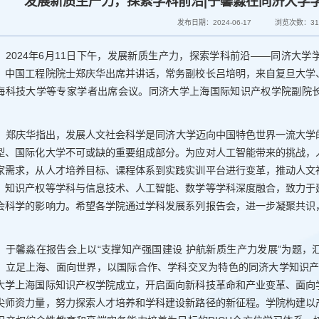
发展新质生产力，探索学科前沿|于馨淼在同济大学
发布日期：2024-06-17
浏览次数：
3
2024年6月11日下午，发展新质生产力，探索学科前沿——同济大
、中国工程院院士郑庆华出席并讲话，常务副校长吕培明，来自复旦大学
海科技大学等专家学者出席会议。同济大学上海国际知识产权学院副院
。
郑庆华指出，发展人文社会科学是同济大学迈向中国特色世界一流大学
型、国际化大学不可或缺的重要组成部分。为应对人工智能带来的挑战，
家需求，从人才培养目标、课程体系到实践实训平台进行变革，推动人文
、知识产权等学科与信息技术、人工智能、数学等学科深度融合，致力于
会科学的影响力。希望各学院通过学科发展系列报告会，进一步凝聚共识
。
于馨淼在报告会上以“支撑知产强国建设 护航新质生产力发展”为题
。立足上海、面向世界，以国际合作、学科交叉为特色的同济大学知识产权
大学上海国际知识产权学院成立，开启面向新科技革命和产业变革、面向
尖师资力量，努力探索人才培养和学科建设新路径的新征程。学院构建以