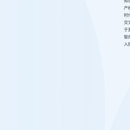
知
产
时
交
于
智
入