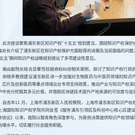
此次座谈聚焦浦东新区知识产权“十五五”规划建议，围绕知识产权保
森处长介绍了浦东新区在知识产权保护方面取得的进展及当前面临的问题
十五五”期间知识产权战略规划提出了多项建设性意见。
谢焱副院长结合显著性较弱商标纠纷相关案例，探讨了知识产权行政
。宋晓亭教授建议浦东新区进一步加强对生物医药与中医药领域的知识
、芯片及创新医药等重点领域出台专项支持政策，推动产业与知识产权深
护中充分挖掘其多元价值，并借助区块链技术提升产地来源的可信度与追
自去年11 月，上海市浦东新区人民检察院、上海市浦东新区知识产
上海国际知识产权学院共同会签《服务浦东引领区及科创中心核心区建设
作协议》以来，我院以智库角色深度参与，为政府决策提供知识产权领域
治理水平，切实履行社会服务职能。