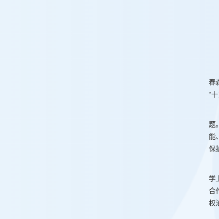
春
“
题
能
保
学
合
权