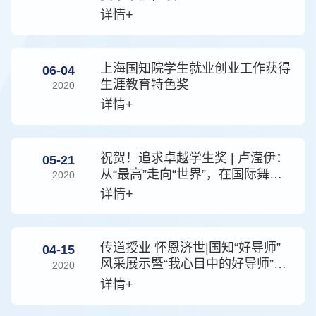
详情+
上海国知院学生就业创业工作获得
06-04
生涯教育特色奖
2020
详情+
祝贺！追求卓越学生奖 | 卢滢伊：
05-21
从“最高”走向“世界”，在国际舞台
2020
上担当的国知青年
详情+
传道授业 怀恩济世|国知“好导师”
04-15
风采展示暨“我心目中的好导师”评
2020
选活动
详情+